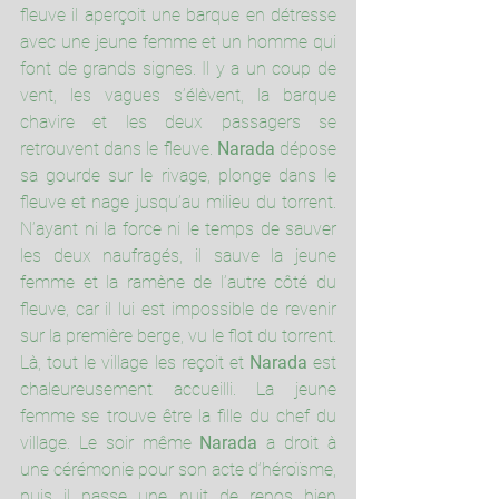
fleuve il aperçoit une barque en détresse 
avec une jeune femme et un homme qui 
font de grands signes. Il y a un coup de 
vent, les vagues s’élèvent, la barque 
chavire et les deux passagers se 
retrouvent dans le fleuve. 
Narada
 dépose 
sa gourde sur le rivage, plonge dans le 
fleuve et nage jusqu’au milieu du torrent. 
N’ayant ni la force ni le temps de sauver 
les deux naufragés, il sauve la jeune 
femme et la ramène de l’autre côté du 
fleuve, car il lui est impossible de revenir 
sur la première berge, vu le flot du torrent. 
Là, tout le village les reçoit et 
Narada
 est 
chaleureusement accueilli. La jeune 
femme se trouve être la fille du chef du 
village. Le soir même 
Narada
 a droit à 
une cérémonie pour son acte d’héroïsme, 
puis il passe une nuit de repos bien 