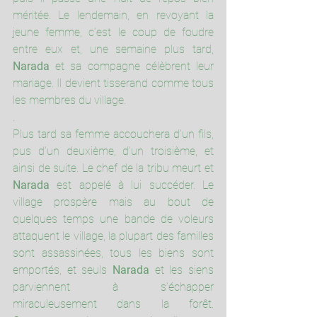
méritée. Le lendemain, en revoyant la 
jeune femme, c’est le coup de foudre 
entre eux et, une semaine plus tard, 
Narada
 et sa compagne célèbrent leur 
mariage. Il devient tisserand comme tous 
les membres du village.
.
Plus tard sa femme accouchera d’un fils, 
pus d’un deuxième, d’un troisième, et 
ainsi de suite. Le chef de la tribu meurt et 
Narada
 est appelé à lui succéder. Le 
village prospère mais au bout de 
quelques temps une bande de voleurs 
attaquent le village, la plupart des familles 
sont assassinées, tous les biens sont 
emportés, et seuls 
Narada
 et les siens 
parviennent à s’échapper 
miraculeusement dans la forêt. 