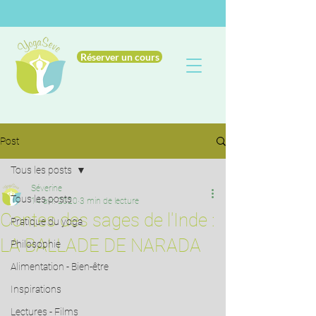
Réserver un cours
Post
Tous les posts
Séverine
Tous les posts
14 avr. 2020
3 min de lecture
Contes des sages de l'Inde :
Pratique du yoga
LA BALLADE DE NARADA
Philosophie
Alimentation - Bien-être
Inspirations
Lectures - Films