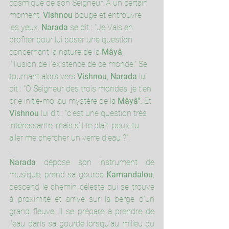
cosmique de son Seigneur. A un certain 
moment, 
Vishnou
 bouge et entrouvre 
les yeux. 
Narada
 se dit : "Je Vais en 
profiter pour lui poser une question 
concernant la nature de la 
Mâyâ
, 
l’illusion de l’existence de ce monde." Se 
tournant alors vers 
Vishnou
, 
Narada
 lui 
dit : "O Seigneur des trois mondes, je t’en 
prie initie-moi au mystère de la 
Mâyâ".
 Et 
Vishnou
 lui dit : "c’est une question très 
intéressante, mais s'il te plait, peux-tu 
aller me chercher un verre d'eau ?".
.
Narada
 dépose son instrument de 
musique, prend sa gourde 
Kamandalou
, 
descend le chemin céleste qui se trouve 
à proximité et arrive sur la berge d’un 
grand fleuve. Il se prépare à prendre de 
l’eau dans sa gourde lorsqu’au milieu du 