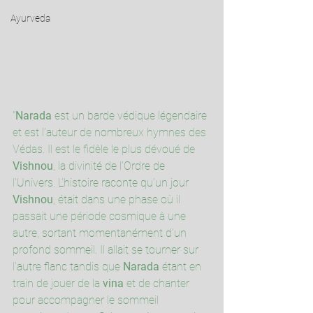
Ayurveda
"
Narada
 est un barde védique légendaire 
et est l’auteur de nombreux hymnes des 
Védas. Il est le fidèle le plus dévoué de 
Vishnou
, la divinité de l’Ordre de 
l’Univers. L’histoire raconte qu’un jour 
Vishnou
, était dans une phase où il 
passait une période cosmique à une 
autre, sortant momentanément d’un 
profond sommeil. Il allait se tourner sur 
l’autre flanc tandis que 
Narada
 étant en 
train de jouer de la 
vina
 et de chanter 
pour accompagner le sommeil 