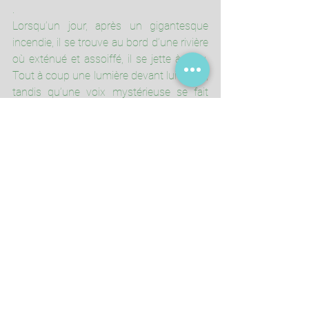
.
Lorsqu’un jour, après un gigantesque 
incendie, il se trouve au bord d’une rivière 
où exténué et assoiffé, il se jette à l’eau. 
Tout à coup une lumière devant lui surgit, 
tandis qu’une voix mystérieuse se fait 
entendre :"Hé ! 
Narada
, et mon verre 
d’eau ? » Alors 
Narada
 se réveille. Cet 
appel ! En un instant il se souvient de la 
tâche originelle que le Seigneur lui avait 
confiée. Il se retrouve devant ce fleuve 
avec la gourde à ses côtés. Il vient de 
s’éveiller à sa véritable tâche, prend de 
l’eau et s’en retourne chez 
Vishnou
. 
Celui-ci alors lui dit :"Tu m’avais posé une 
question, n’est-ce pas ?" et 
Narada
 lui 
répondit : "Oui Maître, mais tu m’en as fait 
vivre la réponse !".