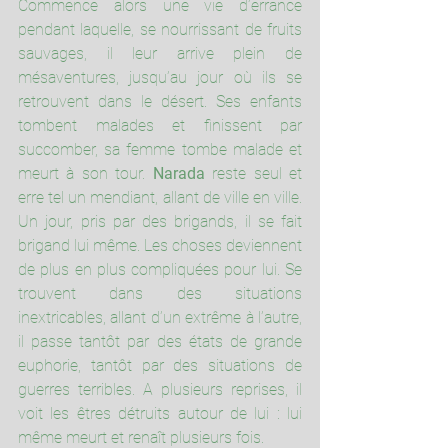
Commence alors une vie d’errance 
pendant laquelle, se nourrissant de fruits 
sauvages, il leur arrive plein de 
mésaventures, jusqu’au jour où ils se 
retrouvent dans le désert. Ses enfants 
tombent malades et finissent par 
succomber, sa femme tombe malade et 
meurt à son tour. 
Narada
 reste seul et 
erre tel un mendiant, allant de ville en ville. 
Un jour, pris par des brigands, il se fait 
brigand lui même. Les choses deviennent 
de plus en plus compliquées pour lui. Se 
trouvent dans des situations 
inextricables, allant d’un extrême à l’autre, 
il passe tantôt par des états de grande 
euphorie, tantôt par des situations de 
guerres terribles. A plusieurs reprises, il 
voit les êtres détruits autour de lui : lui 
même meurt et renaît plusieurs fois.