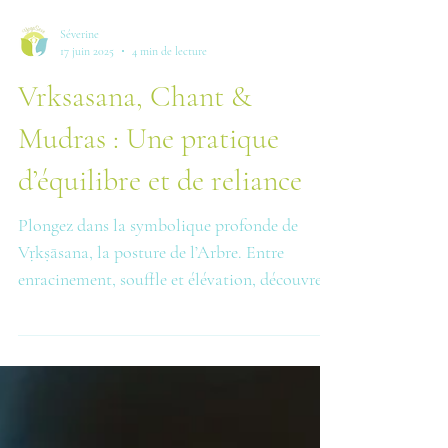
Séverine
17 juin 2025
4 min de lecture
Vrksasana, Chant &
Mudras : Une pratique
d’équilibre et de reliance
Plongez dans la symbolique profonde de
Vṛkṣāsana, la posture de l’Arbre. Entre
enracinement, souffle et élévation, découvrez
comment cette posture devient un rituel
d’unité intérieure grâce au chant « Loka
Samastah Sukhino Bhavantu » et aux mudras
du cœur. Une pratique complète, ancrée,
vibrante et reliée.